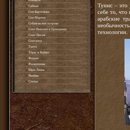
»
Реюньон
Тунис – это 
»
Сайпан
себе то, что
»
Сен-Бартельми
арабские тр
»
Сен-Мартен
»
Сейшельские острова
необычност
»
Сент-Винсент и Гренадины
технологии.
»
Сент-Люсия
»
Сингапур
»
Таити
»
Тёркс и Кайкос
»
Фиджи
»
Филиппины
»
Шри-Ланка
»
Ямайка
»
Статьи