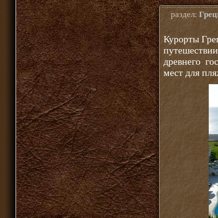
раздел:
Грец
Курорты Гре
путешестви
древнего го
мест для пля