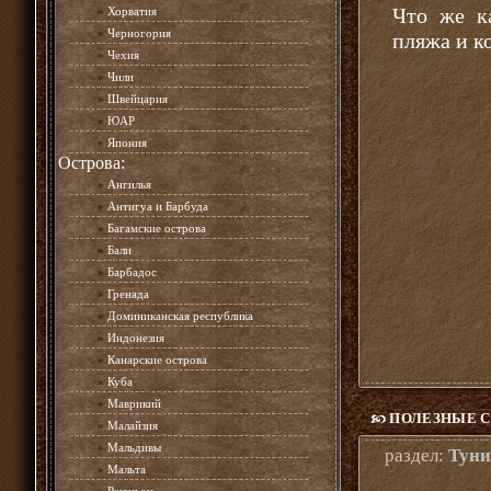
Что же ка
»
Хорватия
»
Черногория
пляжа и к
»
Чехия
»
Чили
»
Швейцария
»
ЮАР
»
Япония
Острова:
»
Ангилья
»
Антигуа и Барбуда
»
Багамские острова
»
Бали
»
Барбадос
»
Гренада
»
Доминиканская республика
»
Индонезия
»
Канарские острова
»
Куба
»
Маврикий
ПОЛЕЗНЫЕ С
»
Малайзия
»
Мальдивы
раздел:
Туни
»
Мальта