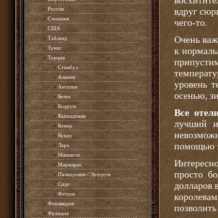
восхитите
»
Россия
вдруг сюр
»
Словакия
чего-то.
»
США
Очень важ
»
Тайланд
»
Тунис
к нормаль
»
Турция
припустим
»
Стамбул
температу
»
Алания
уровень т
»
Анталия
осенью, з
»
Белек
»
Бодрум
Все отел
»
Каппадокия
лучший и
»
Кемер
невозможн
»
Кунду
помощью э
»
Лара
»
Манавгат
Интересн
»
Мармарис
просто бо
»
Паландокен / Эрзурум
долларов в
»
Сиде
»
Фетхие
королевам
»
Финляндия
позволить 
»
Франция