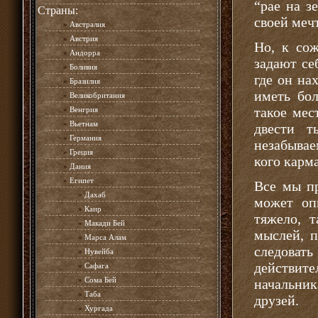
“рае на з
Страны:
своей меч
»
Австралия
»
Австрия
Но, к со
»
Андорра
задают се
»
Боливия
где он на
»
Бразилия
иметь бо
»
Великобритания
такое мес
»
Венгрия
»
Вьетнам
двести т
»
Германия
незабывае
»
Греция
кого карм
»
Дания
»
Египет
Все мы пр
»
Дахаб
может оп
»
Каир
тяжело, т
»
Макади Бей
мыслей, п
»
Марса Алам
следоват
»
Нувейба
действит
»
Сафага
»
Сома Бей
начальник
»
Таба
друзей.
»
Хургада