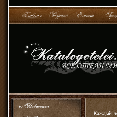
Каждый че
»
Все отели