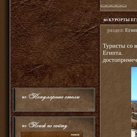
КУРОРТЫ ЕГ
раздел:
Егип
Туристы со в
Египта. 
достопримеча