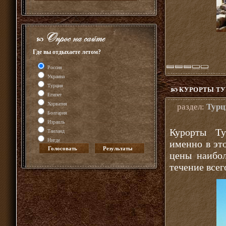
Где вы отдыхаете летом?
Россия
Украина
Турция
КУРОРТЫ Т
Египет
Хорватия
раздел:
Турц
Болгария
Израиль
Курорты Ту
Таиланд
Нигде
именно в эт
цены наибо
течение всег