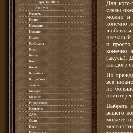
Для кого-
»
Шарм Эль Шейх
»
Эль Гуна
слезы оке
»
Израиль
можно и 
»
Индия
конечно ж
»
Иордания
любоватьс
»
Испания
песчаный 
»
Италия
и просто
»
Камбоджа
»
Катар
конечно 
»
Кения
(акулы). 
»
Кипр
каждого св
»
Китай
»
Колумбия
Но прежде
»
Коста-Рика
все нюанс
»
Латвия
по больше
»
Марокко
поинтерес
»
Мексика
»
Нидерланды
Выбрать 
»
Норвегия
вашего к
»
ОАЭ
можете о
»
Оман
местнос
»
Перу
»
Португалия